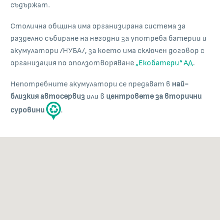
съдържат.
Столична община има организирана система за
разделно събиране на негодни за употреба батерии и
акумулатори /НУБА/, за което има сключен договор с
организация по оползотворяване
„Екобатери“ АД
.
Непотребните акумулатори се предават в
най-
близкия автосервиз
или в
центровете за вторични
суровини
.